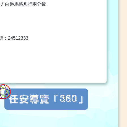
樂方向過馬路步行兩分鐘
24512333