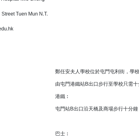
 Street Tuen Mun N.T.
edu.hk
鄭任安夫人學校位於屯門屯利街，學
由屯門港鐵站B出口步行至學校只需十
港鐵︰
屯門站B出口沿天橋及商場步行十分鐘
巴士︰