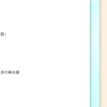
對面）
路步行兩分鐘