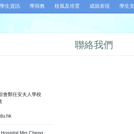
學生資訊
學與教
校風及培育
成就表現
學生
聯絡我們
誼會鄭任安夫人學校
號
du.hk
 Hospital Mrs Cheng